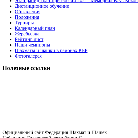
Этап рапид Гран-при России 2021 "Мемориал В.M. Коков
Дистанционное обучение
Объявления
Положения
Турниры
Календарный план
Жеребьевка
Рейтинг-лист
Наши чемпионы
Шахматы и шашки в районах КБР
Фотогалерея
Полезные ссылки
Официальный сайт Федерация Шахмат и Шашек
Кабардино-Балкарской республики ©