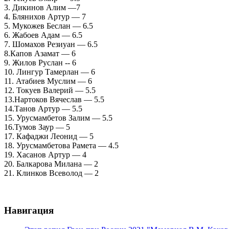
3. Дикинов Алим —7
4. Блянихов Артур — 7
5. Мукожев Беслан — 6.5
6. Жабоев Адам — 6.5
7. Шомахов Резиуан — 6.5
8.Капов Азамат — 6
9. Жилов Руслан -- 6
10. Лингур Тамерлан — 6
11. Атабиев Муслим — 6
12. Токуев Валерий — 5.5
13.Нартоков Вячеслав — 5.5
14.Танов Артур — 5.5
15. Урусмамбетов Залим — 5.5
16.Тумов Заур — 5
17. Кафаджи Леонид — 5
18. Урусмамбетова Рамета — 4.5
19. Хасанов Артур — 4
20. Балкарова Милана — 2
21. Клинков Всеволод — 2
Навигация