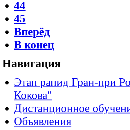
44
45
Вперёд
В конец
Навигация
Этап рапид Гран-при Р
Кокова"
Дистанционное обучен
Объявления